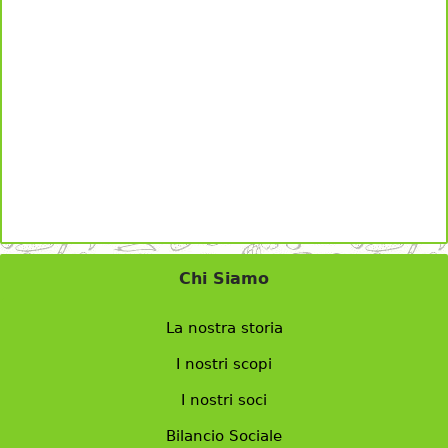
Chi Siamo
La nostra storia
I nostri scopi
I nostri soci
Bilancio Sociale