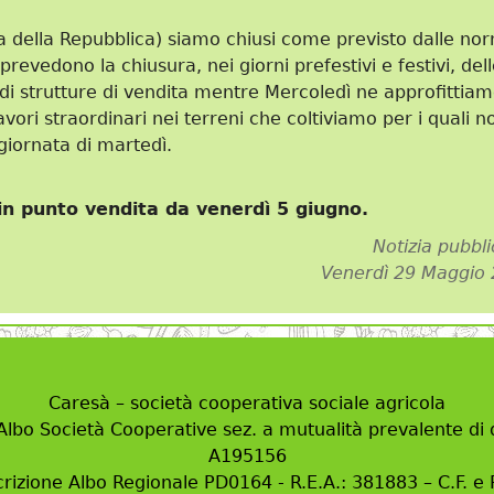
a della Repubblica) siamo chiusi come previsto dalle no
prevedono la chiusura, nei giorni prefestivi e festivi, del
i strutture di vendita mentre Mercoledì ne approfittia
avori straordinari nei terreni che coltiviamo per i quali n
 giornata di martedì.
in punto vendita da venerdì 5 giugno.
Notizia pubbli
Venerdì 29 Maggio
Caresà – società cooperativa sociale agricola
 Albo Società Cooperative sez. a mutualità prevalente di d
A195156
crizione Albo Regionale PD0164 - R.E.A.: 381883 – C.F. e P