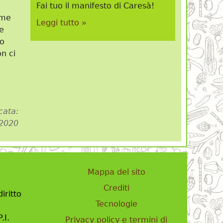
Fai tuo il manifesto di Caresà!
rme
Leggi tutto »
le
mo
on ci
cata:
 2020
Mappa del sito
Crediti
iritto
Tecnologie
.I.
Privacy policy e termini di