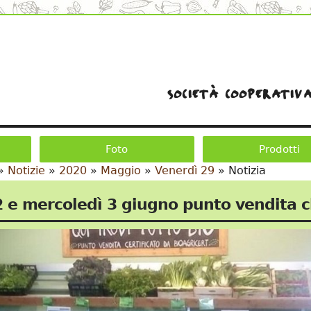
società cooperativa
Foto
Prodotti
»
Notizie
»
2020
»
Maggio
»
Venerdì 29
»
Notizia
2 e mercoledì 3 giugno punto vendita 