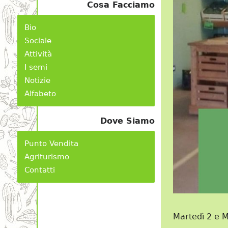
Cosa Facciamo
Bio
Sociale
Attività
I semi
Notizie
Alfabeto
Dove Siamo
Punto Vendita
Agriturismo
Contatti
Martedì 2 e M