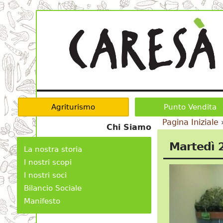
Agriturismo
Punto Vendita
Pagina Iniziale
Chi Siamo
Martedì 
La nostra storia
I nostri scopi
I nostri soci
Bilancio Sociale
Manifesto