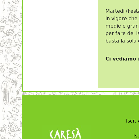
Martedì (Fest
in vigore che 
medie e grand
per fare dei l
basta la sola
Ci vediamo 
Iscr.
Is