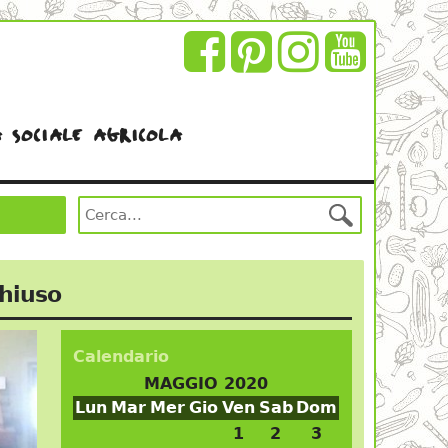
 sociale agricola
chiuso
Calendario
MAGGIO 2020
Lun
Mar
Mer
Gio
Ven
Sab
Dom
1
2
3