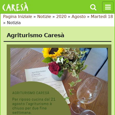
Pagina Iniziale
»
Notizie
»
2020
»
Agosto
»
Martedì 18
»
Notizia
Agriturismo Caresà