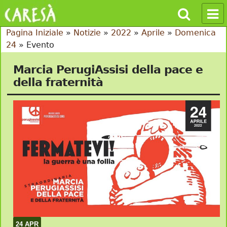
Pagina Iniziale
»
Notizie
»
2022
»
Aprile
»
Domenica
24
»
Evento
Marcia PerugiAssisi della pace e
della fraternità
24 APR