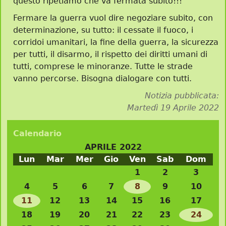
questo ripetiamo che va fermata subito!!!
Fermare la guerra vuol dire negoziare subito, con
determinazione, su tutto: il cessate il fuoco, i
corridoi umanitari, la fine della guerra, la sicurezza
per tutti, il disarmo, il rispetto dei diritti umani di
tutti, comprese le minoranze. Tutte le strade
vanno percorse. Bisogna dialogare con tutti.
Notizia pubblicata:
Martedì 19 Aprile 2022
Calendario
APRILE 2022
Lun
Mar
Mer
Gio
Ven
Sab
Dom
1
2
3
4
5
6
7
8
9
10
11
12
13
14
15
16
17
18
19
20
21
22
23
24