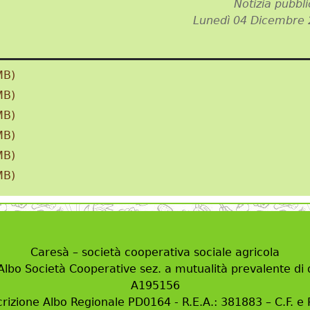
Notizia pubbli
Lunedì 04 Dicembre
MB)
MB)
MB)
MB)
MB)
MB)
Caresà – società cooperativa sociale agricola
 Albo Società Cooperative sez. a mutualità prevalente di d
A195156
crizione Albo Regionale PD0164 - R.E.A.: 381883 – C.F. e P