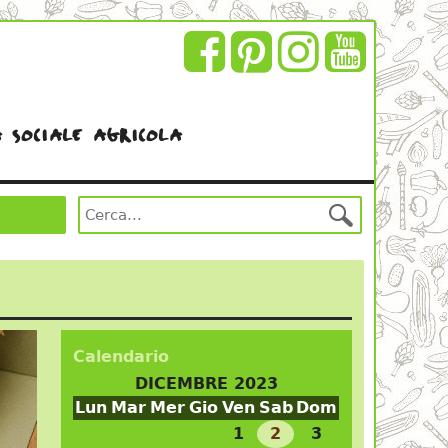
 sociale agricola
Calendario
DICEMBRE 2023
Lun
Mar
Mer
Gio
Ven
Sab
Dom
1
2
3