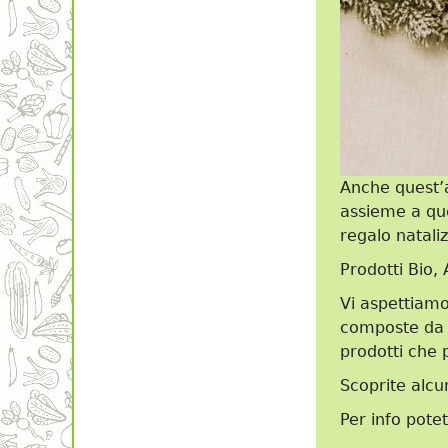
Anche quest’a
assieme a que
regalo natalizi
Prodotti Bio, 
Vi aspettiamo
composte da n
prodotti che p
Scoprite alcu
Per info pote