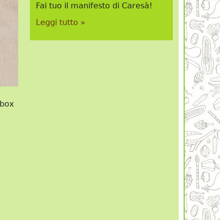
Fai tuo il manifesto di Caresà!
Leggi tutto »
 box