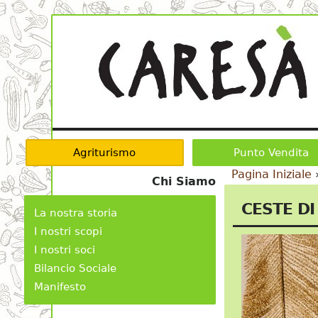
Agriturismo
Punto Vendita
Pagina Iniziale
Chi Siamo
CESTE DI
La nostra storia
I nostri scopi
I nostri soci
Bilancio Sociale
Manifesto