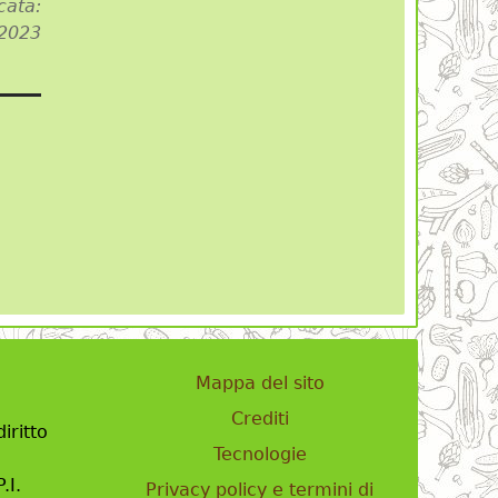
cata:
 2023
Mappa del sito
Crediti
iritto
Tecnologie
.I.
Privacy policy e termini di