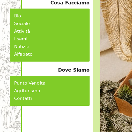
Cosa Facciamo
Bio
Sociale
Attività
I semi
Notizie
Alfabeto
Dove Siamo
Punto Vendita
Agriturismo
Contatti