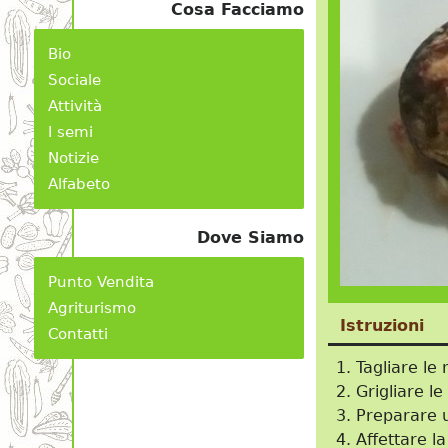
Cosa Facciamo
Bio
Sociale
Attività
I semi
Notizie
Alfabeto
Dove Siamo
Punto Vendita
Agriturismo
Istruzioni
Contatti
Tagliare le
Grigliare l
Preparare u
Affettare l