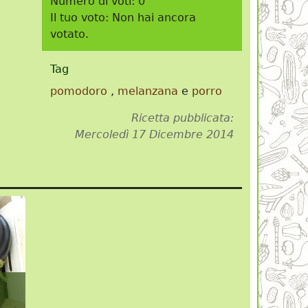
Numero di voti:
0
Il tuo voto:
Non hai ancora
votato.
Tag
pomodoro
,
melanzana
e
porro
Ricetta pubblicata:
Mercoledì 17 Dicembre 2014