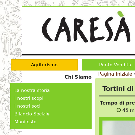
Agriturismo
Punto Vendita
Pagina Iniziale
Chi Siamo
Tortini d
La nostra storia
I nostri scopi
Tempo di pr
I nostri soci
45 mi
Bilancio Sociale
Manifesto