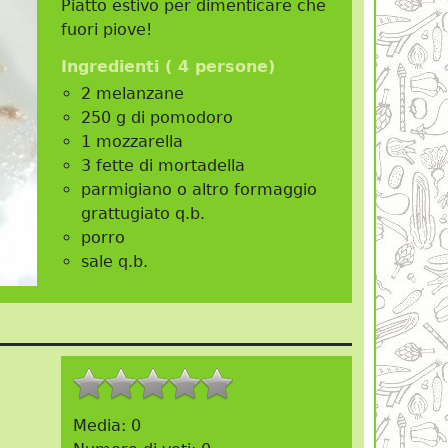
Piatto estivo per dimenticare che
fuori piove!
Ingredienti (
4 persone
)
2 melanzane
250 g di pomodoro
1 mozzarella
3 fette di mortadella
parmigiano o altro formaggio
grattugiato q.b.
porro
sale q.b.
Media:
0