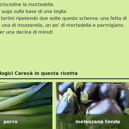
triscioline la mortadella
 sugo sulla base di una teglia
tortini ripetendo due volte questo schema: una fetta di
una di mozzarella, un po' di mortadella e parmigiano.
er una decina di minuti
logici Caresà in questa ricetta
porro
melanzana tonda