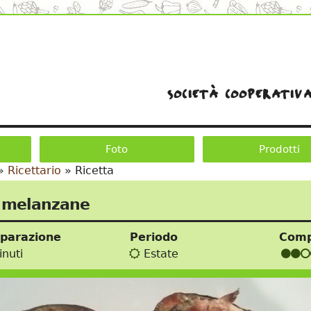
società cooperativa
Foto
Prodotti
»
Ricettario
»
Ricetta
i melanzane
eparazione
Periodo
Comp
nuti
Estate