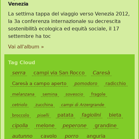
Venezia
La settima tappa del viaggio verso Venezia 2012,
la 3a conferenza internazionale su decrescita
sostenibilità ecologica ed equità sociale, il 17
settembre ha toc
Vai all'album »
Tag Cloud
serra
campi via San Rocco
Caresà
Caresà a campo aperto
pomodoro
radicchio
melanzana
semina
sovescio
fragole
cetriolo
zucchina
campi di Arzergrande
patata
fagiolini
bieta
broccolo
piselli
cipolla
melone
peperone
grandine
autunno
cavolo
porro
anguria