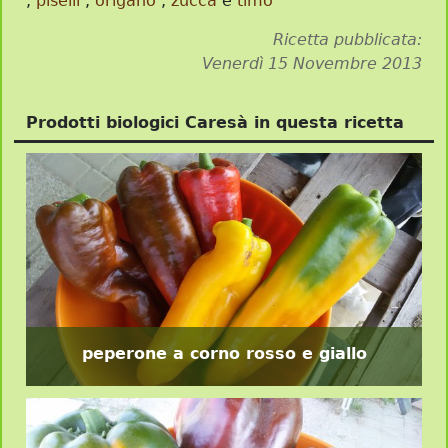
,
piselli
,
origano
,
zucca
e
timo
Ricetta pubblicata:
Venerdì 15 Novembre 2013
Prodotti biologici Caresà in questa ricetta
peperone a corno rosso e giallo