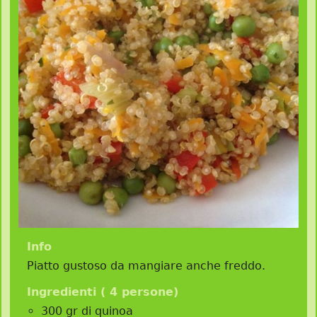
Info
Piatto gustoso da mangiare anche freddo.
Ingredienti (
4 persone
)
300 gr di quinoa