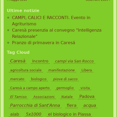
Ultime notizie
CAMPI, CALICI E RACCONTI. Evento in
Agriturismo
Caresà presenzia al convegno "Intelligenza
Relazionale"
Pranzo di primavera in Caresá
Tag Cloud
Caresà
incontro
campi via San Rocco
agricoltura sociale
manifestazione
Libera
mercato
biologico
piove di sacco
Caresà a campo aperto
germoglio
visita
Padova
El Tamiso
Associazioni
Natale
Parrocchia di Sant'Anna
fiera
acqua
aiab
5x1000
el biologico in Piassa