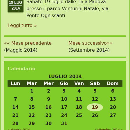
Sabato 19 luglio dalle 16 a Padova
19 LUG
presso il parco Venturini Natale, via
2014
Ponte Ognissanti
Leggi tutto »
«« Mese precedente
Mese successivo»»
(Maggio 2014)
(Settembre 2014)
Calendario
LUGLIO 2014
Lun
Mar
Mer
Gio
Ven
Sab
Dom
1
2
3
4
5
6
7
8
9
10
11
12
13
14
15
16
17
18
19
20
21
22
23
24
25
26
27
28
29
30
31
« Maggio 2014
Settembre 2014 »