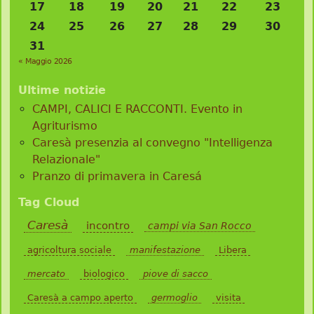
17
18
19
20
21
22
23
24
25
26
27
28
29
30
31
« Maggio 2026
Ultime notizie
CAMPI, CALICI E RACCONTI. Evento in
Agriturismo
Caresà presenzia al convegno "Intelligenza
Relazionale"
Pranzo di primavera in Caresá
Tag Cloud
Caresà
incontro
campi via San Rocco
agricoltura sociale
manifestazione
Libera
mercato
biologico
piove di sacco
Caresà a campo aperto
germoglio
visita