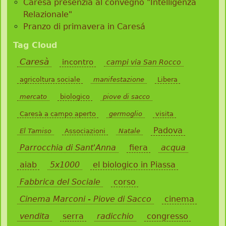
Caresà presenzia al convegno "Intelligenza
Relazionale"
Pranzo di primavera in Caresá
Tag Cloud
Caresà
incontro
campi via San Rocco
agricoltura sociale
manifestazione
Libera
mercato
biologico
piove di sacco
Caresà a campo aperto
germoglio
visita
Padova
El Tamiso
Associazioni
Natale
Parrocchia di Sant'Anna
fiera
acqua
aiab
5x1000
el biologico in Piassa
Fabbrica del Sociale
corso
Cinema Marconi - Piove di Sacco
cinema
vendita
serra
radicchio
congresso