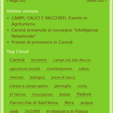
« Maggio 2022
Ottobre 2022 »
Ultime notizie
CAMPI, CALICI E RACCONTI. Evento in
Agriturismo
Caresà presenzia al convegno "Intelligenza
Relazionale"
Pranzo di primavera in Caresá
Tag Cloud
Caresà
incontro
campi via San Rocco
agricoltura sociale
manifestazione
Libera
mercato
biologico
piove di sacco
Caresà a campo aperto
germoglio
visita
Padova
El Tamiso
Associazioni
Natale
Parrocchia di Sant'Anna
fiera
acqua
aiab
5x1000
el biologico in Piassa