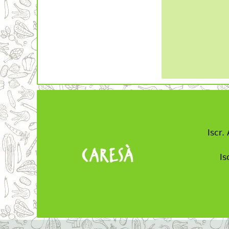
Iscr.
Is