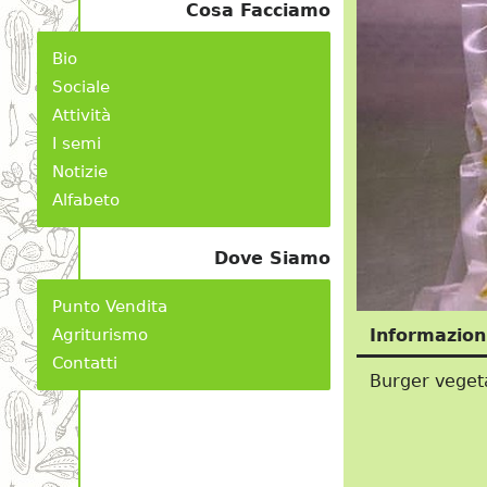
Cosa Facciamo
Bio
Sociale
Attività
I semi
Notizie
Alfabeto
Dove Siamo
Punto Vendita
Agriturismo
Informazion
Contatti
Burger vegeta