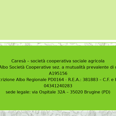
Caresà – società cooperativa sociale agricola
 Albo Società Cooperative sez. a mutualità prevalente di d
A195156
crizione Albo Regionale PD0164 - R.E.A.: 381883 – C.F. e P
04341240283
sede legale: via Ospitale 32A – 35020 Brugine (PD)
Grazie per aver abilitato i cookies.