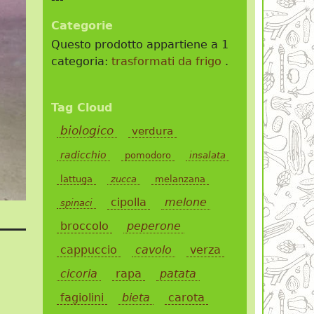
Categorie
Questo prodotto appartiene a 1
categoria:
trasformati da frigo
.
Tag Cloud
biologico
verdura
radicchio
pomodoro
insalata
lattuga
zucca
melanzana
cipolla
melone
spinaci
broccolo
peperone
cappuccio
cavolo
verza
cicoria
rapa
patata
fagiolini
bieta
carota