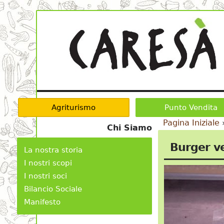
Agriturismo
Punto Vendita
Pagina Iniziale
Chi Siamo
Burger v
La nostra storia
I nostri scopi
I nostri soci
Bilancio Sociale
Manifesto