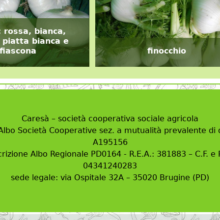
: rossa, bianca,
 piatta bianca e
fiascona
finocchio
Caresà – società cooperativa sociale agricola
 Albo Società Cooperative sez. a mutualità prevalente di d
A195156
crizione Albo Regionale PD0164 - R.E.A.: 381883 – C.F. e P
04341240283
sede legale: via Ospitale 32A – 35020 Brugine (PD)