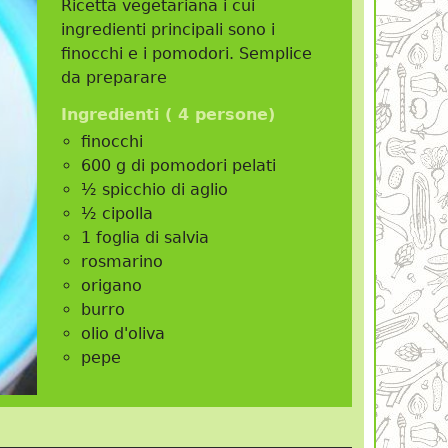
Ricetta vegetariana i cui
ingredienti principali sono i
finocchi e i pomodori. Semplice
da preparare
Ingredienti (
4 persone
)
finocchi
600 g di pomodori pelati
½ spicchio di aglio
½ cipolla
1 foglia di salvia
rosmarino
origano
burro
olio d'oliva
pepe