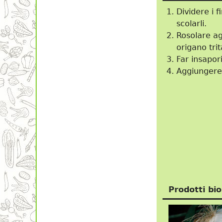
Dividere i f
scolarli.
Rosolare agl
origano tri
Far insapor
Aggiungere 
Prodotti bio