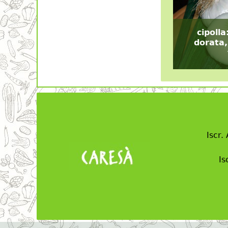
cipolla
dorata,
Iscr.
Is