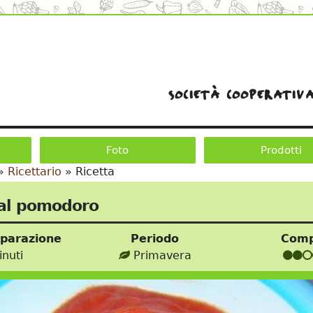
società cooperativa
Foto
Prodotti
»
Ricettario
»
Ricetta
 al pomodoro
eparazione
Periodo
Comp
nuti
Primavera