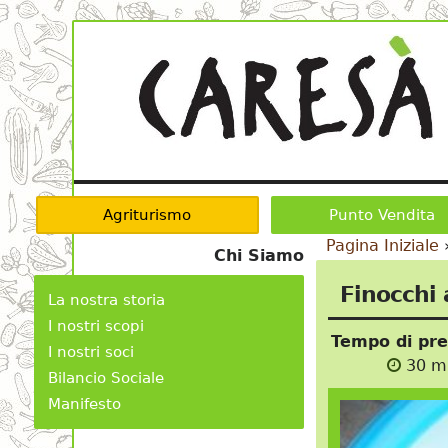
Agriturismo
Punto Vendita
Pagina Iniziale
Chi Siamo
Finocchi
La nostra storia
I nostri scopi
Tempo di pr
I nostri soci
30 mi
Bilancio Sociale
Manifesto