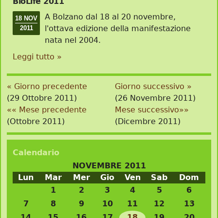
BioLife 2011
A Bolzano dal 18 al 20 novembre,
18 NOV
l'ottava edizione della manifestazione
2011
nata nel 2004.
Leggi tutto »
« Giorno precedente
Giorno successivo »
(29 Ottobre 2011)
(26 Novembre 2011)
«« Mese precedente
Mese successivo»»
(Ottobre 2011)
(Dicembre 2011)
Calendario
NOVEMBRE 2011
Lun
Mar
Mer
Gio
Ven
Sab
Dom
1
2
3
4
5
6
7
8
9
10
11
12
13
14
15
16
17
18
19
20