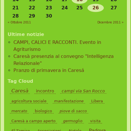
21
22
23
24
25
26
27
28
29
30
« Ottobre 2011
Dicembre 2011 »
Ultime notizie
CAMPI, CALICI E RACCONTI. Evento in
Agriturismo
Caresà presenzia al convegno "Intelligenza
Relazionale"
Pranzo di primavera in Caresá
Tag Cloud
Caresà
incontro
campi via San Rocco
agricoltura sociale
manifestazione
Libera
mercato
biologico
piove di sacco
Caresà a campo aperto
germoglio
visita
Padova
El Tamiso
Associazioni
Natale