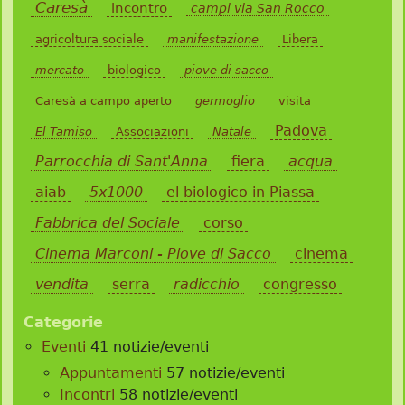
Caresà
incontro
campi via San Rocco
agricoltura sociale
manifestazione
Libera
mercato
biologico
piove di sacco
Caresà a campo aperto
germoglio
visita
Padova
El Tamiso
Associazioni
Natale
Parrocchia di Sant'Anna
fiera
acqua
aiab
5x1000
el biologico in Piassa
Fabbrica del Sociale
corso
Cinema Marconi - Piove di Sacco
cinema
vendita
serra
radicchio
congresso
Categorie
Eventi
41 notizie/eventi
Appuntamenti
57 notizie/eventi
Incontri
58 notizie/eventi