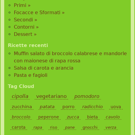
Primi »
Focacce e Sformati »
Secondi »
Contorni »
Dessert »
Ricette recenti
Muffin salato di broccolo calabrese e mandorle
con maionese di rapa rossa
Salsa di carota e arancia
Pasta e fagioli
Tag Cloud
cipolla
vegetariano
pomodoro
zucchina
patata
porro
radicchio
uova
broccolo
peperone
zucca
bieta
cavolo
carota
rapa
riso
pane
gnocchi
verza