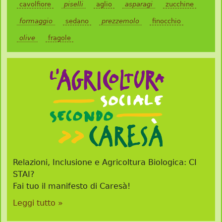
cavolfiore
piselli
aglio
asparagi
zucchine
formaggio
sedano
prezzemolo
finocchio
olive
fragole
Relazioni, Inclusione e Agricoltura Biologica: CI
STAI?
Fai tuo il manifesto di Caresà!
Leggi tutto »